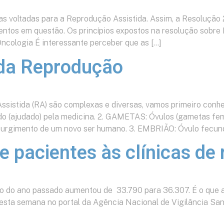
cas voltadas para a Reprodução Assistida. Assim, a Resolução
ntos em questão. Os princípios expostos na resolução sobre 
ncologia É interessante perceber que as […]
 da Reprodução
ssistida (RA) são complexas e diversas, vamos primeiro con
do (ajudado) pela medicina. 2. GAMETAS: Óvulos (gametas fe
 surgimento de um novo ser humano. 3. EMBRIÃO: Óvulo fecund
 pacientes às clínicas d
ngo do ano passado aumentou de 33.790 para 36.307. É o que a
sta semana no portal da Agência Nacional de Vigilância Sanit