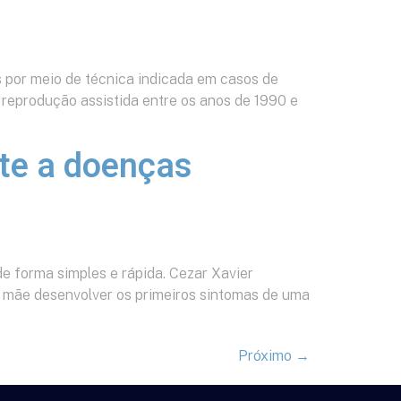
 por meio de técnica indicada em casos de
reprodução assistida entre os anos de 1990 e
te a doenças
e forma simples e rápida. Cezar Xavier
 a mãe desenvolver os primeiros sintomas de uma
Próximo
→