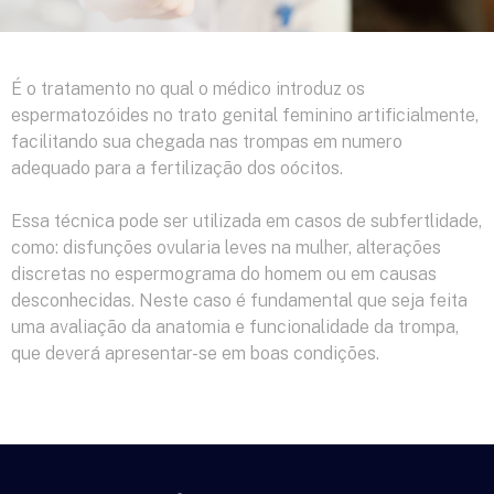
É o tratamento no qual o médico introduz os
espermatozóides no trato genital feminino artificialmente,
facilitando sua chegada nas trompas em numero
adequado para a fertilização dos oócitos.
Essa técnica pode ser utilizada em casos de subfertlidade,
como: disfunções ovularia leves na mulher, alterações
discretas no espermograma do homem ou em causas
desconhecidas. Neste caso é fundamental que seja feita
uma avaliação da anatomia e funcionalidade da trompa,
que deverá apresentar-se em boas condições.